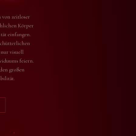
 von zeitloser
chlichen Körper
tät einfangen.
schütterlichen
nur visuell
viduums feiern.
 den großen
ilität.