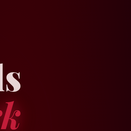
ls
rk