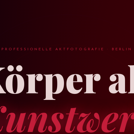
PROFESSIONELLE AKTFOTOGRAFIE · BERLIN
örper a
unstwe